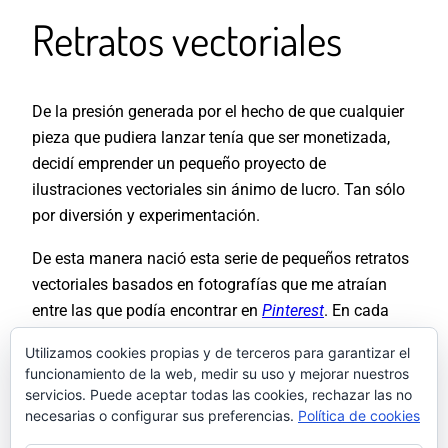
Retratos vectoriales
De la presión generada por el hecho de que cualquier
pieza que pudiera lanzar tenía que ser monetizada,
decidí emprender un pequeño proyecto de
ilustraciones vectoriales sin ánimo de lucro. Tan sólo
por diversión y experimentación.
De esta manera nació esta serie de pequeños retratos
vectoriales basados en fotografías que me atraían
entre las que podía encontrar en
Pinterest
. En cada
uno de sus textos hacía una pequeña reflexión sobre
Utilizamos cookies propias y de terceros para garantizar el
los pormenores de ilustrar con vectores. En el proceso
funcionamiento de la web, medir su uso y mejorar nuestros
también intentaba poner en valor y reconocer el
servicios. Puede aceptar todas las cookies, rechazar las no
trabajo de los fotógrafos detrás de mis referencias.
necesarias o configurar sus preferencias.
Política de cookies
Pinterest
termina por invisibilizar a los verdaderos