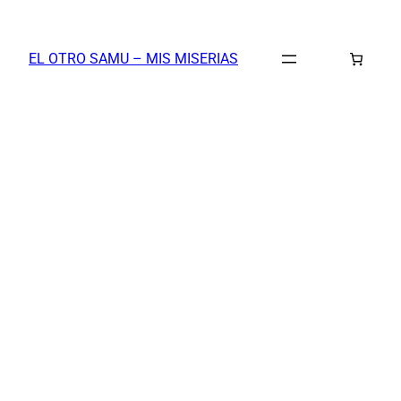
Saltar
al
EL OTRO SAMU – MIS MISERIAS
contenido