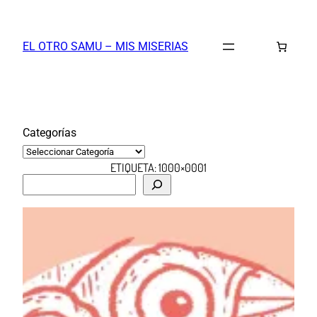
Saltar
al
EL OTRO SAMU – MIS MISERIAS
contenido
Categorías
ETIQUETA:
1000×0001
B
u
s
c
a
r