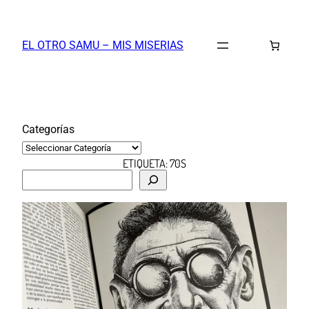
Saltar
al
EL OTRO SAMU – MIS MISERIAS
contenido
Categorías
ETIQUETA:
70S
B
u
s
c
a
r