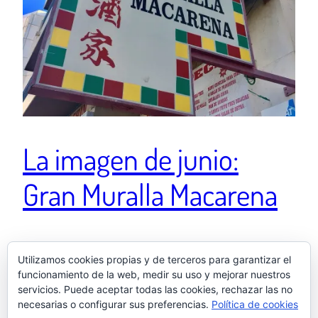
La imagen de junio:
Gran Muralla Macarena
Ver esta publicación en Instagram De lejos mi
Utilizamos cookies propias y de terceros para garantizar el
nombre de restaurante chino favorito 🇨🇳💕 Una
funcionamiento de la web, medir su uso y mejorar nuestros
publicación compartida de El otro Samu
servicios. Puede aceptar todas las cookies, rechazar las no
(@elotrosamu) el 1 Jun, 2019 a las 2:14 PDT
necesarias o configurar sus preferencias.
Política de cookies