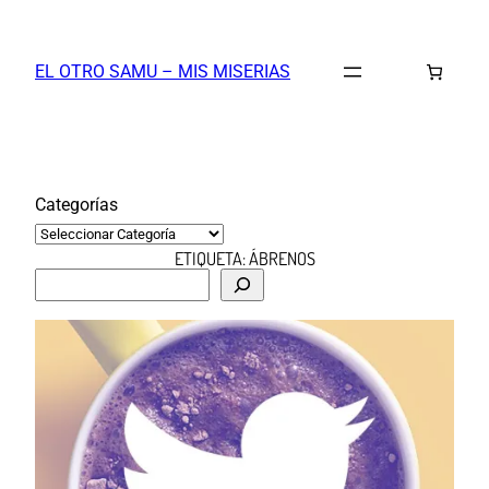
Saltar
al
EL OTRO SAMU – MIS MISERIAS
contenido
Categorías
ETIQUETA:
ÁBRENOS
B
u
s
c
a
r