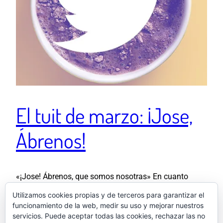
El tuit de marzo: ¡Jose,
Ábrenos!
«¡Jose! Ábrenos, que somos nosotras» En cuanto
entraron… El saludo… Ya amoroso, porque ya era… Ya
Utilizamos cookies propias y de terceros para garantizar el
había confianza de antes de esos días.
funcionamiento de la web, medir su uso y mejorar nuestros
https://t.co/jZpOUEeMFo — El otro Samu
servicios. Puede aceptar todas las cookies, rechazar las no