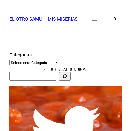
Saltar
al
EL OTRO SAMU – MIS MISERIAS
contenido
Categorías
ETIQUETA:
ALBÓNDIGAS
B
u
s
c
a
r