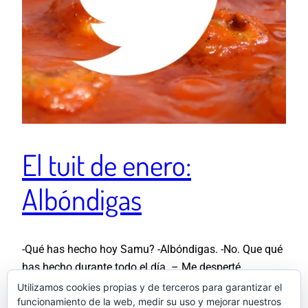
El tuit de enero:
Albóndigas
-Qué has hecho hoy Samu? -Albóndigas. -No. Que qué
has hecho durante todo el día. – Me desperté,
desayuné, compré carne picada, ajo, cebolla, vino…
Utilizamos cookies propias y de terceros para garantizar el
funcionamiento de la web, medir su uso y mejorar nuestros
Adobé la carne, esperé a que se macerara, hice bolas,