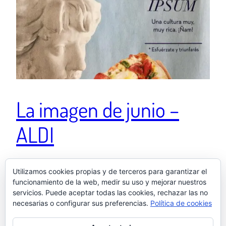
La imagen de junio –
ALDI
Esto no puede ser un error. Aldi no comete errores. Una
Utilizamos cookies propias y de terceros para garantizar el
funcionamiento de la web, medir su uso y mejorar nuestros
publicación compartida de El otro Samu
servicios. Puede aceptar todas las cookies, rechazar las no
(@elotrosamu) el 24 de Jun de 2017 a la(s) 7:50 PDT
necesarias o configurar sus preferencias.
Política de cookies
5 julio, 2017