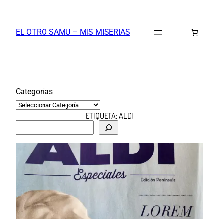
Saltar
al
EL OTRO SAMU – MIS MISERIAS
contenido
Categorías
ETIQUETA:
ALDI
B
u
s
c
a
r