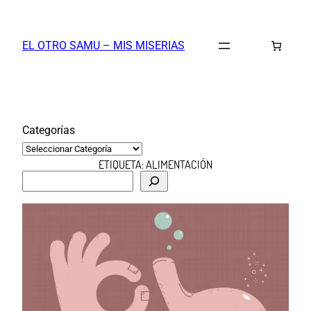
Saltar
al
EL OTRO SAMU – MIS MISERIAS
contenido
Categorías
ETIQUETA:
ALIMENTACIÓN
B
u
s
c
a
r