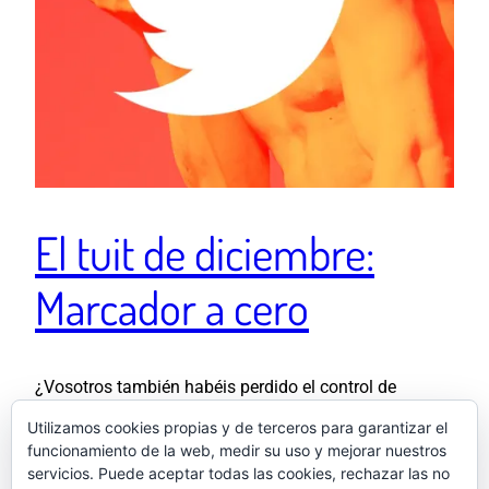
El tuit de diciembre:
Marcador a cero
¿Vosotros también habéis perdido el control de
vuestra vida por enésima vez este año y os habéis
Utilizamos cookies propias y de terceros para garantizar el
rendido a la espera de que llegue el día 1 para poner
funcionamiento de la web, medir su uso y mejorar nuestros
de nuevo el marcador a cero? — El otro Samu
servicios. Puede aceptar todas las cookies, rechazar las no