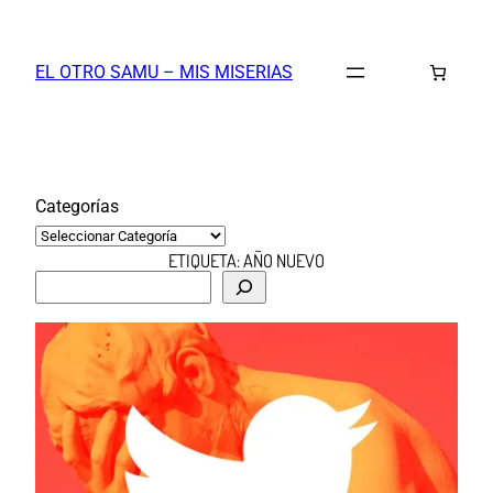
Saltar
al
EL OTRO SAMU – MIS MISERIAS
contenido
Categorías
ETIQUETA:
AÑO NUEVO
B
u
s
c
a
r