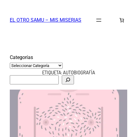
Saltar
al
EL OTRO SAMU – MIS MISERIAS
contenido
Categorías
ETIQUETA:
AUTOBIOGRAFÍA
B
u
s
c
a
r