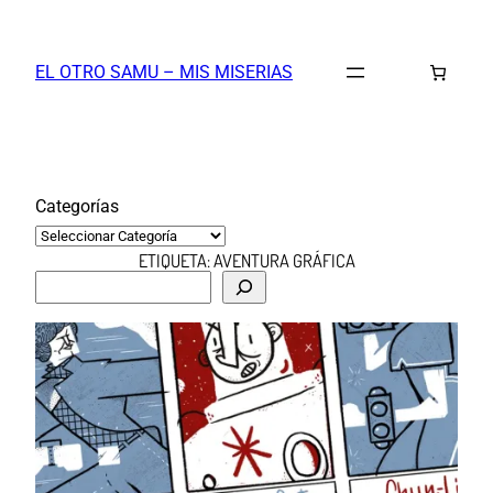
Saltar
al
EL OTRO SAMU – MIS MISERIAS
contenido
Categorías
ETIQUETA:
AVENTURA GRÁFICA
B
u
s
c
a
r