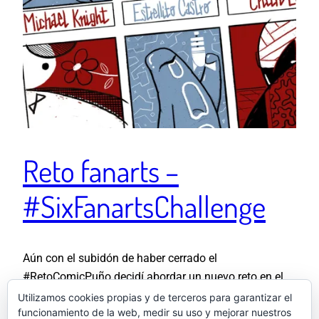
Reto fanarts –
#SixFanartsChallenge
Aún con el subidón de haber cerrado el
#RetoComicPuño decidí abordar un nuevo reto en el
que pudiera ahondar un poco en el uso de los colores
Utilizamos cookies propias y de terceros para garantizar el
funcionamiento de la web, medir su uso y mejorar nuestros
y los personajes. Llevaba un tiempo viendo vía Twitter