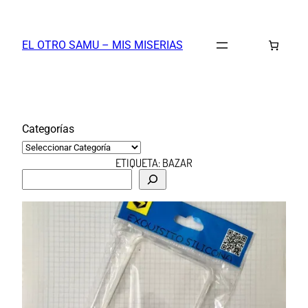
Saltar
al
EL OTRO SAMU – MIS MISERIAS
contenido
Categorías
ETIQUETA:
BAZAR
B
u
s
c
a
r