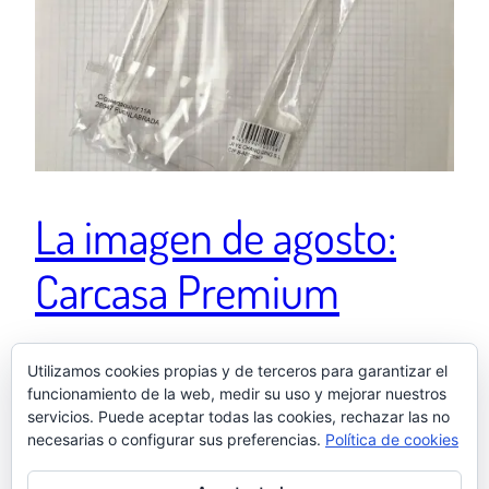
La imagen de agosto:
Carcasa Premium
Ver esta publicación en Instagram Carcasa
Utilizamos cookies propias y de terceros para garantizar el
funcionamiento de la web, medir su uso y mejorar nuestros
Premium 🧐 Una publicación compartida de El otro
servicios. Puede aceptar todas las cookies, rechazar las no
Samu (@elotrosamu) el 18 Ago, 2020 a las 4:19 PDT
necesarias o configurar sus preferencias.
Política de cookies
5 septiembre, 2020