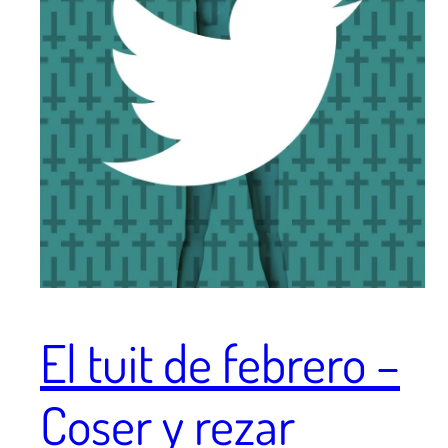
El tuit de febrero –
Coser y rezar