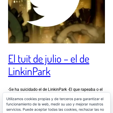
El tuit de julio – el de
LinkinPark
-Se ha suicidado el de LinkinPark -El que rapeaba o el
que chillaba? -El que chillaba -Qué bajón! -Y si hubiera
Utilizamos cookies propias y de terceros para garantizar el
sido el otro? -Bajón también
funcionamiento de la web, medir su uso y mejorar nuestros
pic.twitter.com/prWEMiZlu1 — El otro Samu
servicios. Puede aceptar todas las cookies, rechazar las no