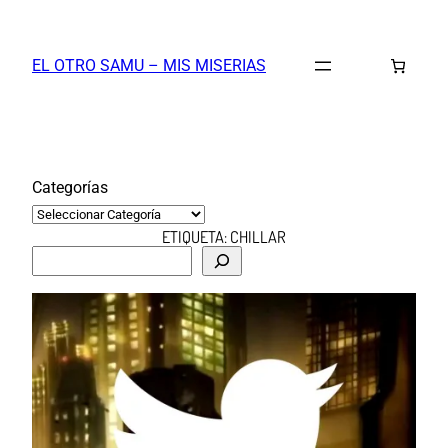
Saltar
al
EL OTRO SAMU – MIS MISERIAS
contenido
Categorías
ETIQUETA:
CHILLAR
B
u
s
c
a
r