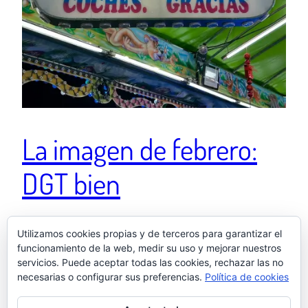
La imagen de febrero:
DGT bien
Esta nueva campaña de la DGT promete 🚗💕 Si no
Utilizamos cookies propias y de terceros para garantizar el
funcionamiento de la web, medir su uso y mejorar nuestros
funciona como campaña, la nueva de Transformers
servicios. Puede aceptar todas las cookies, rechazar las no
tiene una pinta excelente.
necesarias o configurar sus preferencias.
Política de cookies
3 marzo, 2025