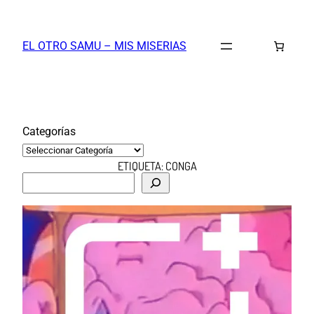
Saltar
al
EL OTRO SAMU – MIS MISERIAS
contenido
Categorías
ETIQUETA:
CONGA
B
u
s
c
a
r