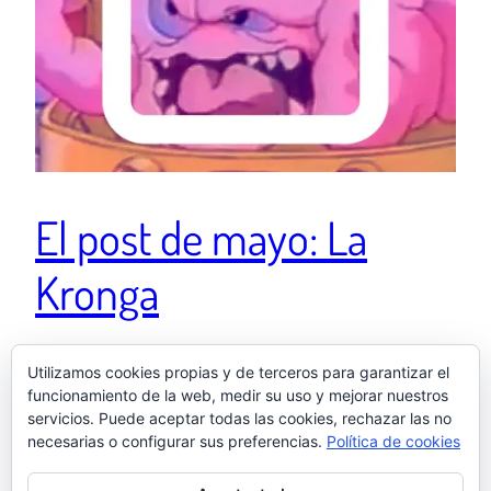
El post de mayo: La
Kronga
Que la base de la Conga ha venido del espacio a
Utilizamos cookies propias y de terceros para garantizar el
funcionamiento de la web, medir su uso y mejorar nuestros
conquistar el mundo y a librarse de esas molestas
servicios. Puede aceptar todas las cookies, rechazar las no
tortugas ninja, es un hecho innegable. La Kronga.
necesarias o configurar sus preferencias.
Política de cookies
12 junio, 2025