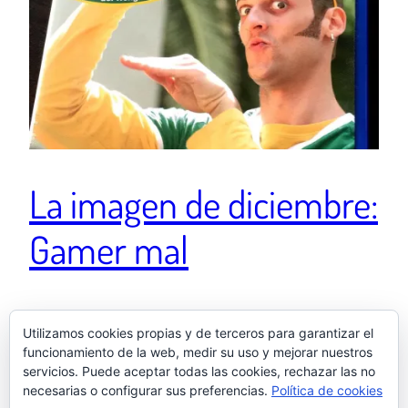
La imagen de diciembre:
Gamer mal
Ver esta publicación en Instagram Si se tiene el
Utilizamos cookies propias y de terceros para garantizar el
mejor juego del mundo se dice 🤐 Una publicación
funcionamiento de la web, medir su uso y mejorar nuestros
compartida de El otro Samu (@elotrosamu) el 11 Dic,
servicios. Puede aceptar todas las cookies, rechazar las no
2019 a las 1:25 PST
necesarias o configurar sus preferencias.
Política de cookies