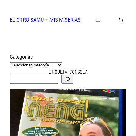
Saltar
al
EL OTRO SAMU – MIS MISERIAS
contenido
Categorías
ETIQUETA:
CONSOLA
B
u
s
c
a
r