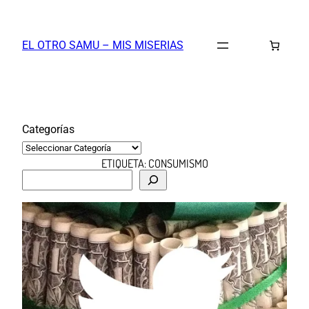
Saltar
al
EL OTRO SAMU – MIS MISERIAS
contenido
Categorías
ETIQUETA:
CONSUMISMO
B
u
s
c
a
r