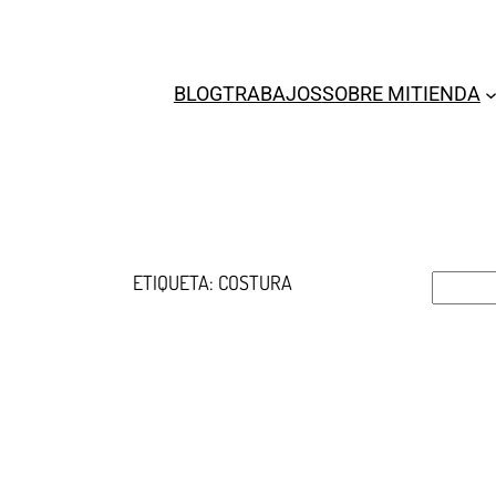
BLOG
TRABAJOS
SOBRE MI
TIENDA
ETIQUETA:
COSTURA
B
u
s
c
a
r