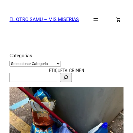
Saltar
al
EL OTRO SAMU – MIS MISERIAS
contenido
Categorías
ETIQUETA:
CRIMEN
B
u
s
c
a
r