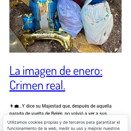
La imagen de enero:
Crimen real.
👩‍💼…Y dice su Majestad que, después de aquella
parada de vuelta de Belén, no volvió a ver a sus
camaradas. Y que esta fotografía (que llamaremos
Utilizamos cookies propias y de terceros para garantizar el
funcionamiento de la web, medir su uso y mejorar nuestros
PRUEBA C) con dos enormes bolsas sanguinolentas