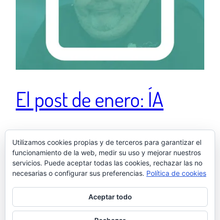
El post de enero: ÍA
Para que me entiendan los de mi generación: La IA es
Utilizamos cookies propias y de terceros para garantizar el
a los creadores lo que Florentino Fernández a Chiquito
funcionamiento de la web, medir su uso y mejorar nuestros
de la Calzada.
servicios. Puede aceptar todas las cookies, rechazar las no
31 enero, 2026
necesarias o configurar sus preferencias.
Política de cookies
Aceptar todo