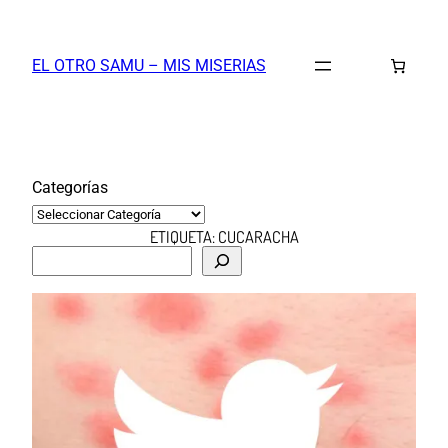
Saltar
al
EL OTRO SAMU – MIS MISERIAS
contenido
Categorías
ETIQUETA:
CUCARACHA
B
u
s
c
a
r