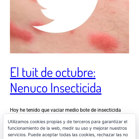
El tuit de octubre:
Nenuco Insecticida
Hoy he tenido que vaciar medio bote de insecticida
para cucarachas en mi casa y el aroma me ha
Utilizamos cookies propias y de terceros para garantizar el
transportado a mi infancia. Un nuevo giro de tuerca
funcionamiento de la web, medir su uso y mejorar nuestros
jodido de la nostalgia. — El otro Samu (@elotrosamu)
servicios. Puede aceptar todas las cookies, rechazar las no