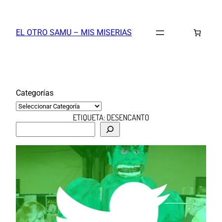
Saltar
al
EL OTRO SAMU – MIS MISERIAS
contenido
Categorías
ETIQUETA:
DESENCANTO
B
u
s
c
a
r