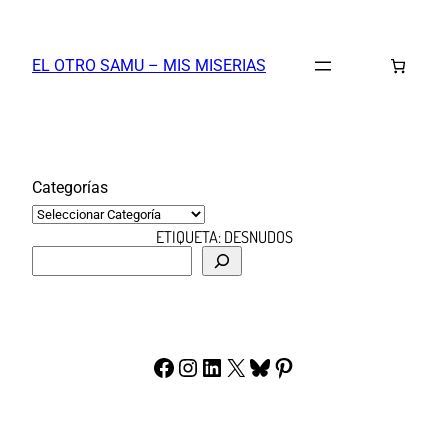
Saltar
al
EL OTRO SAMU – MIS MISERIAS
contenido
Categorías
ETIQUETA:
DESNUDOS
B
u
s
c
a
Facebook
Instagram
LinkedIn
X
Bluesky
Pinterest
r