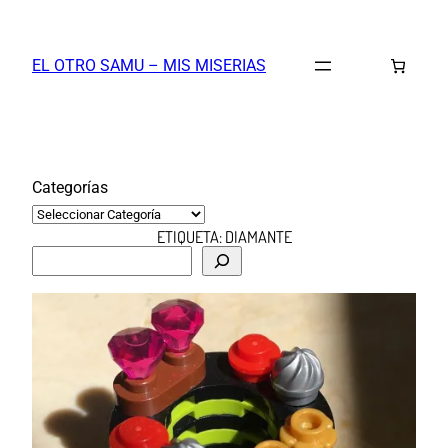
Saltar
al
EL OTRO SAMU – MIS MISERIAS
contenido
Categorías
ETIQUETA:
DIAMANTE
B
u
s
c
a
r