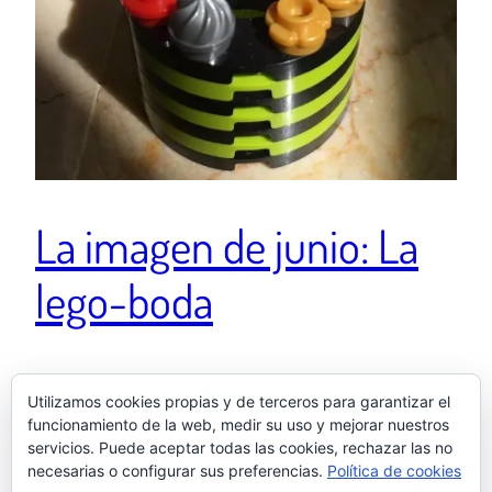
La imagen de junio: La
lego-boda
Ver esta publicación en Instagram “Papá, dale esto
Utilizamos cookies propias y de terceros para garantizar el
a mamá para que se case contigo” 👰💎🤵 Una
funcionamiento de la web, medir su uso y mejorar nuestros
publicación compartida de El otro Samu
servicios. Puede aceptar todas las cookies, rechazar las no
(@elotrosamu) el 25 Jun, 2020 a las 2:07 PDT
necesarias o configurar sus preferencias.
Política de cookies