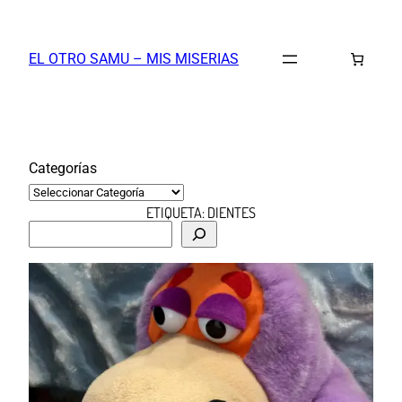
Saltar
al
EL OTRO SAMU – MIS MISERIAS
contenido
Categorías
ETIQUETA:
DIENTES
B
u
s
c
a
r