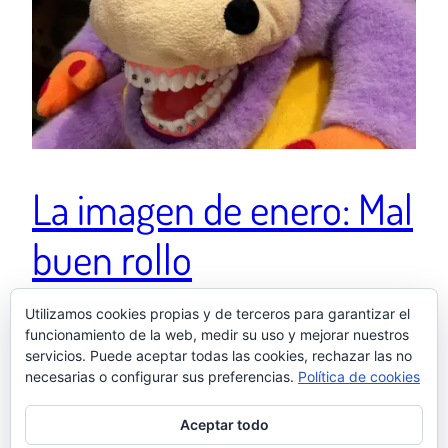
La imagen de enero: Mal
buen rollo
Utilizamos cookies propias y de terceros para garantizar el
Ver esta publicación en Instagram Una publicación
funcionamiento de la web, medir su uso y mejorar nuestros
servicios. Puede aceptar todas las cookies, rechazar las no
compartida de El otro Samu (@elotrosamu)
necesarias o configurar sus preferencias.
Política de cookies
1 febrero, 2023
Aceptar todo