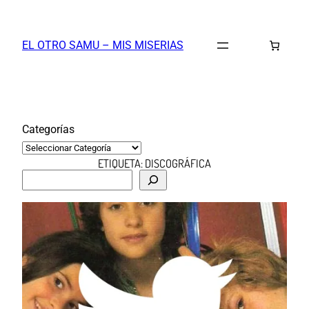
Saltar
al
EL OTRO SAMU – MIS MISERIAS
contenido
Categorías
ETIQUETA:
DISCOGRÁFICA
B
u
s
c
a
r