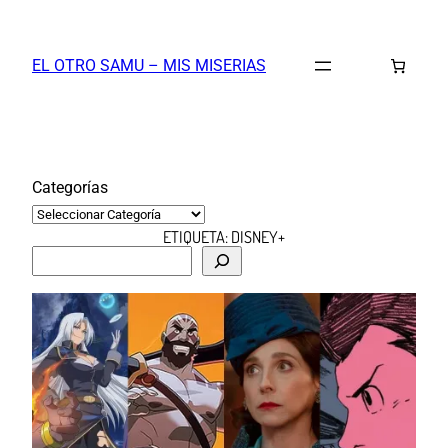
Saltar
al
EL OTRO SAMU – MIS MISERIAS
contenido
Categorías
ETIQUETA:
DISNEY+
B
u
s
c
a
r