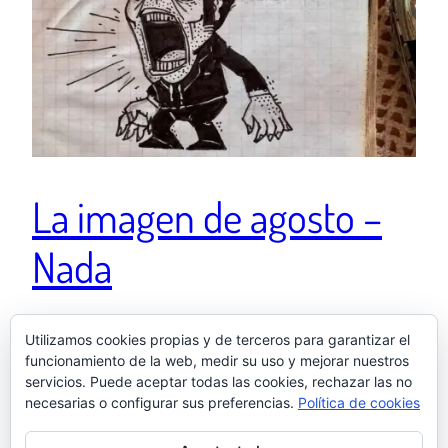
La imagen de agosto –
Nada
– ¿Todo bien Samu? – Bien – ¿Qué dibujas? – Nada
Utilizamos cookies propias y de terceros para garantizar el
funcionamiento de la web, medir su uso y mejorar nuestros
Una publicación compartida de El otro Samu
servicios. Puede aceptar todas las cookies, rechazar las no
(@elotrosamu) el 24 Ago, 2018 a las 1:44 PDT
necesarias o configurar sus preferencias.
Política de cookies
1 septiembre, 2018