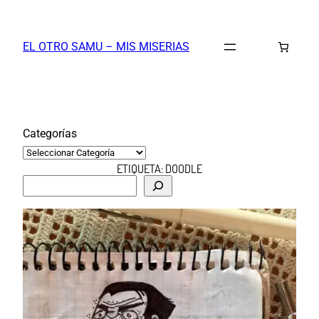
Saltar
al
EL OTRO SAMU – MIS MISERIAS
contenido
Categorías
ETIQUETA:
DOODLE
B
u
s
c
a
r