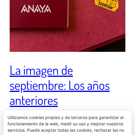
La imagen de
septiembre: Los años
anteriores
Utilizamos cookies propias y de terceros para garantizar el
La profesora de mi hijo: Si tenéis cuadernos en buen
funcionamiento de la web, medir su uso y mejorar nuestros
estado de años anteriores,podéis traerlos. Los
servicios. Puede aceptar todas las cookies, rechazar las no