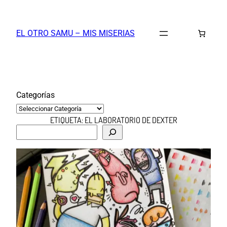
Saltar
al
EL OTRO SAMU – MIS MISERIAS
contenido
Categorías
ETIQUETA:
EL LABORATORIO DE DEXTER
B
u
s
c
a
r