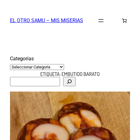
Saltar
al
EL OTRO SAMU – MIS MISERIAS
contenido
Categorías
ETIQUETA:
EMBUTIDO BARATO
B
u
s
c
a
r