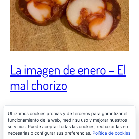
La imagen de enero – El
mal chorizo
¿De verdad hay gente que no diferencia entre un
Utilizamos cookies propias y de terceros para garantizar el
chorizo decente y el de la cesta de navidad? 🎄🎁 🐖
funcionamiento de la web, medir su uso y mejorar nuestros
Una publicación compartida de El otro Samu
servicios. Puede aceptar todas las cookies, rechazar las no
(@elotrosamu) el Ene 27, 2018 at 6:25 PST
necesarias o configurar sus preferencias.
Política de cookies