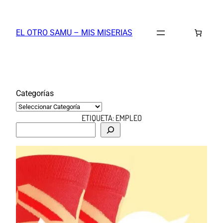
Saltar
al
EL OTRO SAMU – MIS MISERIAS
contenido
Categorías
ETIQUETA:
EMPLEO
B
u
s
c
a
r