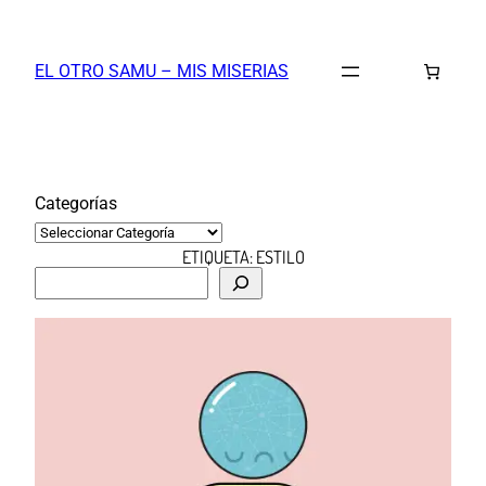
Saltar
al
EL OTRO SAMU – MIS MISERIAS
contenido
Categorías
ETIQUETA:
ESTILO
B
u
s
c
a
r