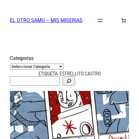
Saltar
al
EL OTRO SAMU – MIS MISERIAS
contenido
Categorías
ETIQUETA:
ESTRELLITO CASTRO
B
u
s
c
a
r