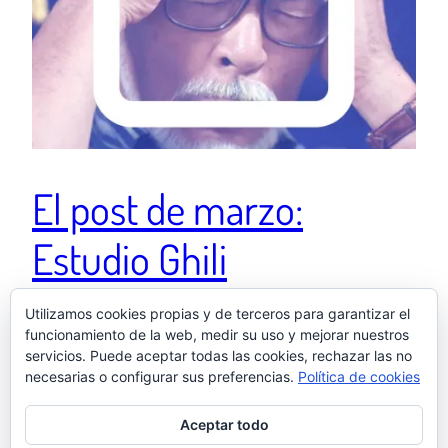
El post de marzo:
Estudio Ghili
Utilizamos cookies propias y de terceros para garantizar el
Miyazaki quiere saber cómo sería su retrato si lo
funcionamiento de la web, medir su uso y mejorar nuestros
servicios. Puede aceptar todas las cookies, rechazar las no
dibujara tu puta madre.
necesarias o configurar sus preferencias.
Política de cookies
6 abril, 2025
Aceptar todo