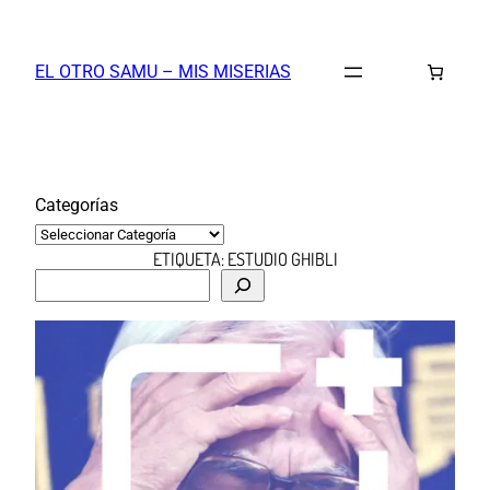
Saltar
al
EL OTRO SAMU – MIS MISERIAS
contenido
Categorías
ETIQUETA:
ESTUDIO GHIBLI
B
u
s
c
a
r