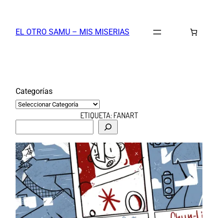
Saltar
al
EL OTRO SAMU – MIS MISERIAS
contenido
Categorías
ETIQUETA:
FANART
B
u
s
c
a
r