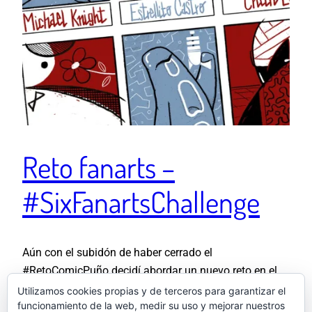
Reto fanarts –
#SixFanartsChallenge
Aún con el subidón de haber cerrado el
#RetoComicPuño decidí abordar un nuevo reto en el
que pudiera ahondar un poco en el uso de los colores
Utilizamos cookies propias y de terceros para garantizar el
funcionamiento de la web, medir su uso y mejorar nuestros
y los personajes. Llevaba un tiempo viendo vía Twitter