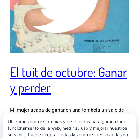
El tuit de octubre: Ganar
y perder
Mi mujer acaba de ganar en una tómbola un vale de
20€ en libros a canjear en una librería donde ningún
Utilizamos cookies propias y de terceros para garantizar el
libro cuesta menos de 30€. Mi mujer acaba de perder
funcionamiento de la web, medir su uso y mejorar nuestros
10€ en una tómbola. pic.twitter.com/4gt1ORg5bW —
servicios. Puede aceptar todas las cookies, rechazar las no