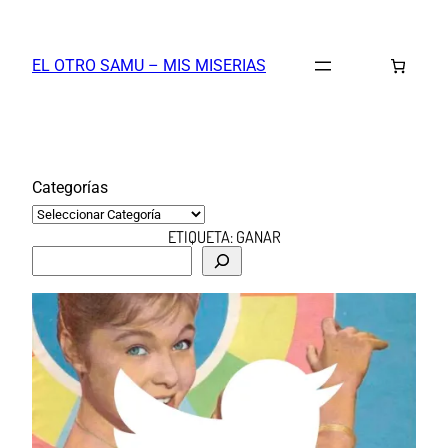
Saltar
al
EL OTRO SAMU – MIS MISERIAS
contenido
Categorías
ETIQUETA:
GANAR
B
u
s
c
a
r