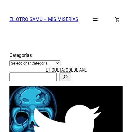
Saltar
al
EL OTRO SAMU – MIS MISERIAS
contenido
Categorías
ETIQUETA:
GOLDE AXE
B
u
s
c
a
r