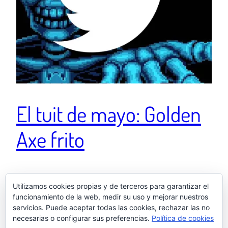
El tuit de mayo: Golden
Axe frito
Lo siento, pero no puedo desligar el olor a pimientos
Utilizamos cookies propias y de terceros para garantizar el
fritos del «Golden Axe». Los arcades en los bares nos
funcionamiento de la web, medir su uso y mejorar nuestros
dejaron extrañas secuelas ¿Algún caso parecido en la
servicios. Puede aceptar todas las cookies, rechazar las no
sala?
necesarias o configurar sus preferencias.
Política de cookies