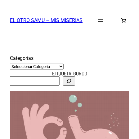
Saltar
al
EL OTRO SAMU – MIS MISERIAS
contenido
Categorías
ETIQUETA:
GORDO
B
u
s
c
a
r