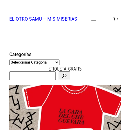
Saltar
al
EL OTRO SAMU – MIS MISERIAS
contenido
Categorías
ETIQUETA:
GRATIS
B
u
s
c
a
r