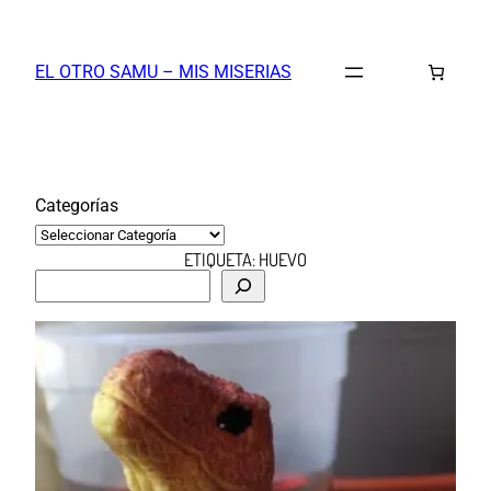
Saltar
al
EL OTRO SAMU – MIS MISERIAS
contenido
Categorías
ETIQUETA:
HUEVO
B
u
s
c
a
r