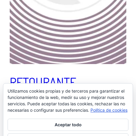
RETOURANTE
Utilizamos cookies propias y de terceros para garantizar el
funcionamiento de la web, medir su uso y mejorar nuestros
servicios. Puede aceptar todas las cookies, rechazar las no
“¿MAÑANA RETOURANTE? SÍ (ÁBREME) – NO
necesarias o configurar sus preferencias.
Política de cookies
(DÉJAME)” fue el mensaje sobre una cajita que
encontré en la mesilla de noche. Ir de “retourantes”
Aceptar todo
consistía en que Mateo y yo dejábamos a los niños
con la canguro, salíamos a cenar e intentábamos