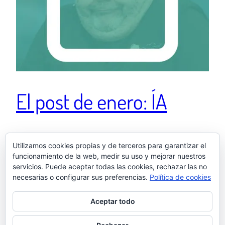
El post de enero: ÍA
Para que me entiendan los de mi generación: La IA es
Utilizamos cookies propias y de terceros para garantizar el
a los creadores lo que Florentino Fernández a Chiquito
funcionamiento de la web, medir su uso y mejorar nuestros
de la Calzada.
servicios. Puede aceptar todas las cookies, rechazar las no
31 enero, 2026
necesarias o configurar sus preferencias.
Política de cookies
Aceptar todo