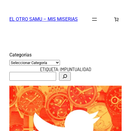
Saltar
al
EL OTRO SAMU – MIS MISERIAS
contenido
Categorías
ETIQUETA:
IMPUNTUALIDAD
B
u
s
c
a
r