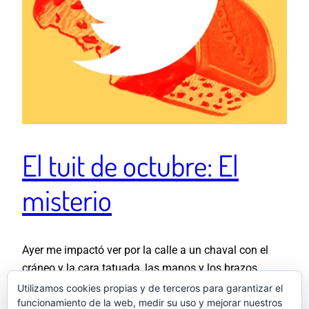
El tuit de octubre: El
misterio
Ayer me impactó ver por la calle a un chaval con el
cráneo y la cara tatuada, las manos y los brazos
completamente tatuados y la parte de espalda que vi
Utilizamos cookies propias y de terceros para garantizar el
funcionamiento de la web, medir su uso y mejorar nuestros
igual. Pero con unas piernas INMACULADAS. Ni tinta,