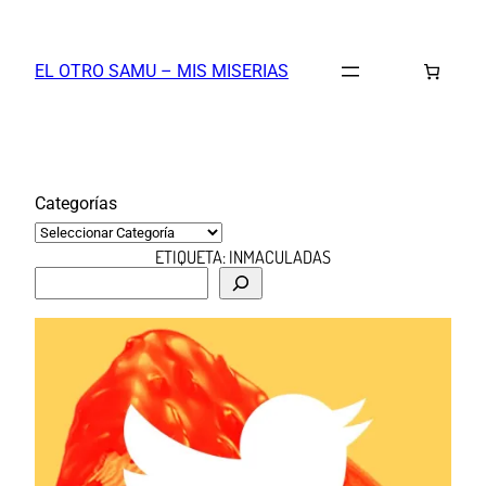
Saltar
al
EL OTRO SAMU – MIS MISERIAS
contenido
Categorías
ETIQUETA:
INMACULADAS
B
u
s
c
a
r