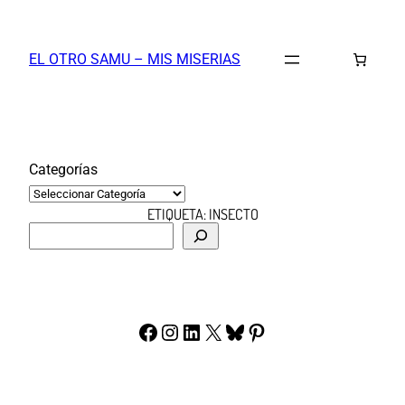
Saltar
al
EL OTRO SAMU – MIS MISERIAS
contenido
Categorías
ETIQUETA:
INSECTO
B
u
s
c
a
Facebook
Instagram
LinkedIn
X
Bluesky
Pinterest
r