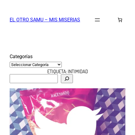
Saltar
al
EL OTRO SAMU – MIS MISERIAS
contenido
Categorías
ETIQUETA:
INTIMIDAD
B
u
s
c
a
r