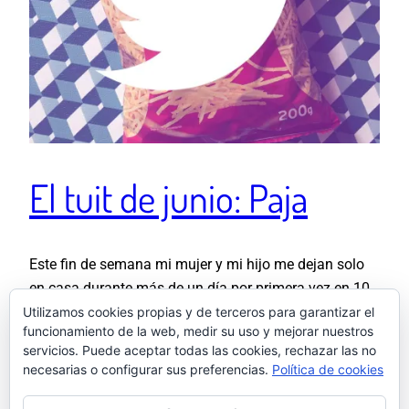
El tuit de junio: Paja
Este fin de semana mi mujer y mi hijo me dejan solo
en casa durante más de un día por primera vez en 10
meses. Todos sabemos lo que eso significa.
Utilizamos cookies propias y de terceros para garantizar el
funcionamiento de la web, medir su uso y mejorar nuestros
pic.twitter.com/yO4MbP0dPP — El otro Samu
servicios. Puede aceptar todas las cookies, rechazar las no
(@elotrosamu) June 3, 2022
necesarias o configurar sus preferencias.
Política de cookies
6 junio, 2022