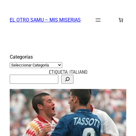
Saltar
al
EL OTRO SAMU – MIS MISERIAS
contenido
Categorías
ETIQUETA:
ITALIANO
B
u
s
c
a
r