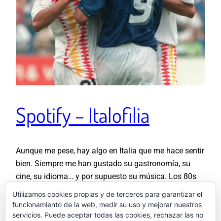
Spotify – Italofilia
Aunque me pese, hay algo en Italia que me hace sentir
bien. Siempre me han gustado su gastronomía, su
cine, su idioma… y por supuesto su música. Los 80s
significaron un boom en España de intérpretes en
Utilizamos cookies propias y de terceros para garantizar el
todos los medios de comunicación, y yo mamé de
funcionamiento de la web, medir su uso y mejorar nuestros
todo aquello. Me sentí familiarizado desde pequeño
servicios. Puede aceptar todas las cookies, rechazar las no