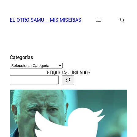
Saltar
al
EL OTRO SAMU – MIS MISERIAS
contenido
Categorías
ETIQUETA:
JUBILADOS
B
u
s
c
a
r