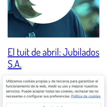
El tuit de abril: Jubilados
S.A.
El tuit de septiembre:…Y de repente, el otoño. No se
Utilizamos cookies propias y de terceros para garantizar el
funcionamiento de la web, medir su uso y mejorar nuestros
puede tener más prisa en abandonar el verano. Casi ni
servicios. Puede aceptar todas las cookies, rechazar las no
si quiera la vacía antes de tirarla
necesarias o configurar sus preferencias.
Política de cookies
1 mayo, 2024