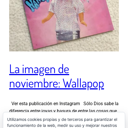
La imagen de
noviembre: Wallapop
Ver esta publicación en Instagram Sólo Dios sabe la
diferencia entre joyas y basura de entre las cosas que
vendo en Wallapop 💎💩Si tenéis curiosidad y os
Utilizamos cookies propias y de terceros para garantizar el
funcionamiento de la web, medir su uso y mejorar nuestros
interesa alguna os mando el enlace a mi perfil por