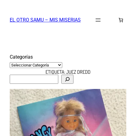
Saltar
al
EL OTRO SAMU – MIS MISERIAS
contenido
Categorías
ETIQUETA:
JUEZ DREDD
B
u
s
c
a
r